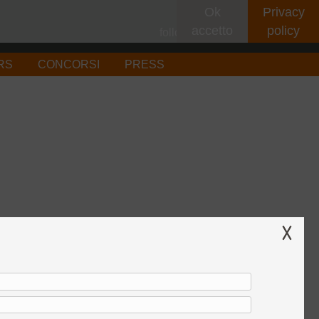
Ok
Privacy
accetto
policy
follow on
RS
CONCORSI
PRESS