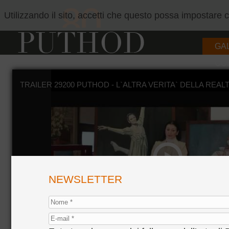
Utilizzando il sito, accetti che questo possa impostare
GA
CO
TRAILER 29200 PUTHOD - L`ALTRA VERITA` DELLA REALT
NEWSLETTER