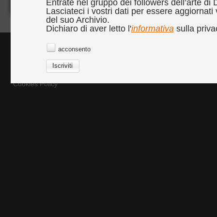
Entrate nel gruppo dei followers dell’arte di
Lasciateci i vostri dati per essere aggiornati
del suo Archivio.
Dichiaro di aver letto l'
informativa
sulla priva
acconsento
Cookies Policy