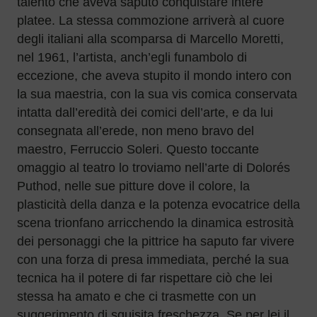
talento che aveva saputo conquistare intere
platee. La stessa commozione arriverà al cuore
degli italiani alla scomparsa di Marcello Moretti,
nel 1961, l’artista, anch’egli funambolo di
eccezione, che aveva stupito il mondo intero con
la sua maestria, con la sua vis comica conservata
intatta dall’eredità dei comici dell’arte, e da lui
consegnata all’erede, non meno bravo del
maestro, Ferruccio Soleri. Questo toccante
omaggio al teatro lo troviamo nell’arte di Dolorés
Puthod, nelle sue pitture dove il colore, la
plasticità della danza e la potenza evocatrice della
scena trionfano arricchendo la dinamica estrosità
dei personaggi che la pittrice ha saputo far vivere
con una forza di presa immediata, perché la sua
tecnica ha il potere di far rispettare ciò che lei
stessa ha amato e che ci trasmette con un
suggerimento di squisita freschezza. Se per lei il