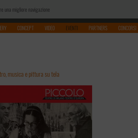
ire una migliore navigazione
ERY
CONCEPT
VIDEO
EVENTI
PARTNERS
CONCORSI
Policy
ro, musica e pittura su tela