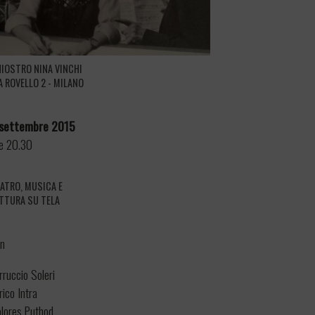
IOSTRO NINA VINCHI
A ROVELLO 2 - MILANO
 settembre 2015
e 20.30
ATRO, MUSICA E
TTURA SU TELA
on
rruccio Soleri
rico Intra
lores Puthod