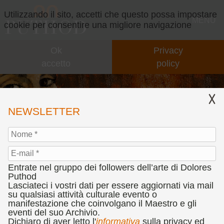
Utilizzando il sito, accetti che questo possa impostare
MENU
cookie per consentire una migliore navigazione
L'ALTRA VERITÀ DELLA REALTÀ
Ok
Privacy
accetto
policy
NEWSLETTER
GALLERY
CONCEPT
3 SEDI
per raccontare 80
IL CONCEPT
VIDEO OPERE
Entrate nel gruppo dei followers dell’arte di Dolores
anni di vita per
Puthod
l'arte
INTERVENTI
EVENTI SPECIALI
Lasciateci i vostri dati per essere aggiornati via mail
su qualsiasi attività culturale evento o
manifestazione che coinvolgano il Maestro e gli
COLLABORAZIONI
PARTNERS
eventi del suo Archivio.
Dichiaro di aver letto l'
informativa
sulla privacy ed