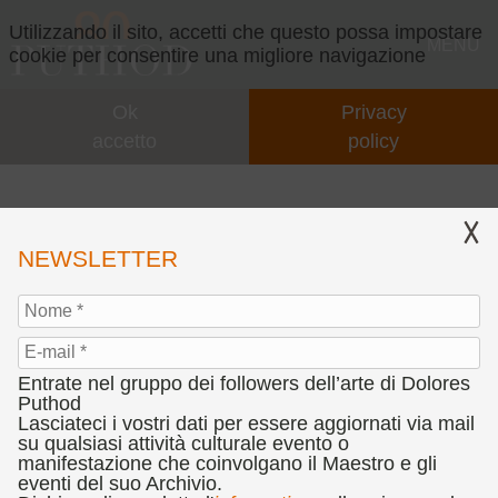
Utilizzando il sito, accetti che questo possa impostare
MENU
cookie per consentire una migliore navigazione
Ok
Privacy
GALLERY
accetto
policy
EVENTI
CONCEPT
IL CONCEPT
VIDEO
TEATRO, MUSICA E PITTURA SU TELA
NEWSLETTER
INTERVENTI
EVENTI
COLLABORAZIONI
PARTNERS
Entrate nel gruppo dei followers dell’arte di Dolores
PRESENTAZIONI
CONCORSI
Puthod
Lasciateci i vostri dati per essere aggiornati via mail
su qualsiasi attività culturale evento o
CENNI BIOGRAFICI
BANDO CONCORSO D’ARTE DOLORES PUTHOD
PRESS
manifestazione che coinvolgano il Maestro e gli
"L'ANIMA DEL SEGNO TEATRALE"
eventi del suo Archivio.
CHIOSTRO NINA VINCHI