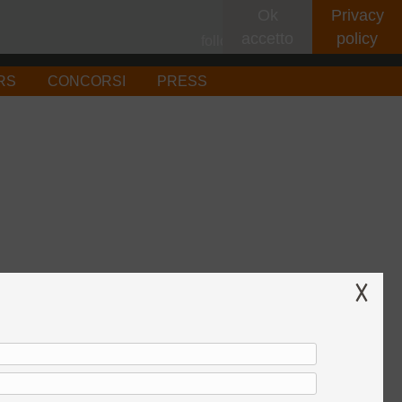
Ok
Privacy
accetto
policy
follow on
RS
CONCORSI
PRESS