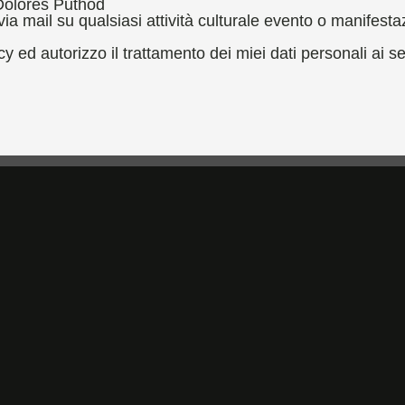
 Dolores Puthod
 via mail su qualsiasi attività culturale evento o manifest
cy ed autorizzo il trattamento dei miei dati personali ai se
, 1994