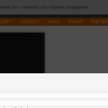
 cookie per consentire una migliore navigazione
LLERY
CONCEPT
VIDEO
EVENTI
PARTNE
MMEDIA DELL'ARTE