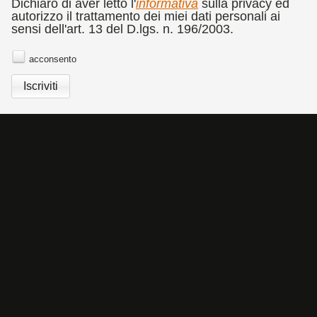
CATALOGO
RASSEGNA STAMPA
COMMEDIA DELL'ARTE
Dichiaro di aver letto l'
informativa
sulla privacy ed
autorizzo il trattamento dei miei dati personali ai
BANDO CONCORSO DI FOTOGRAFIA DOLORES
sensi dell'art. 13 del D.lgs. n. 196/2003.
PUTHOD
NEWSLETTER
acconsento
Cookies Policy