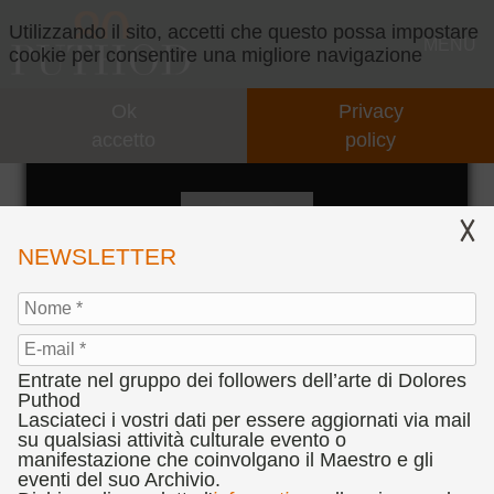
Utilizzando il sito, accetti che questo possa impostare
MENU
cookie per consentire una migliore navigazione
Ok
Privacy
GALLERY
accetto
policy
VASI RIFLESSI
CONCEPT
IL CONCEPT
VIDEO
NEWSLETTER
INTERVENTI
EVENTI
COLLABORAZIONI
PARTNERS
Entrate nel gruppo dei followers dell’arte di Dolores
PRESENTAZIONI
CONCORSI
Puthod
Lasciateci i vostri dati per essere aggiornati via mail
"VASI RIFLESSI", 2001
su qualsiasi attività culturale evento o
CENNI BIOGRAFICI
BANDO CONCORSO D’ARTE DOLORES PUTHOD
PRESS
manifestazione che coinvolgano il Maestro e gli
olio su tela, cm. 80 x 60
"L'ANIMA DEL SEGNO TEATRALE"
eventi del suo Archivio.