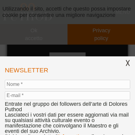
Utilizzando il sito, accetti che questo possa impostare
MENU
cookie per consentire una migliore navigazione
Ok
Privacy
GALLERY
accetto
policy
INTERNO CON MANDOLA
CONCEPT
IL CONCEPT
VIDEO
NEWSLETTER
INTERVENTI
EVENTI
COLLABORAZIONI
PARTNERS
Entrate nel gruppo dei followers dell’arte di Dolores
PRESENTAZIONI
CONCORSI
Puthod
Lasciateci i vostri dati per essere aggiornati via mail
"INTERNO CON MANDOLA", 1998
su qualsiasi attività culturale evento o
CENNI BIOGRAFICI
BANDO CONCORSO D’ARTE DOLORES PUTHOD
PRESS
manifestazione che coinvolgano il Maestro e gli
olio su tela, cm. 60 x 80
"L'ANIMA DEL SEGNO TEATRALE"
eventi del suo Archivio.