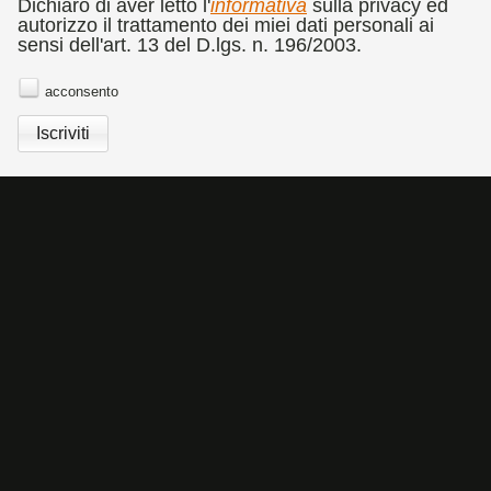
CATALOGO
RASSEGNA STAMPA
COMMEDIA DELL'ARTE
Dichiaro di aver letto l'
informativa
sulla privacy ed
autorizzo il trattamento dei miei dati personali ai
BANDO CONCORSO DI FOTOGRAFIA DOLORES
sensi dell'art. 13 del D.lgs. n. 196/2003.
PUTHOD
NEWSLETTER
acconsento
Cookies Policy