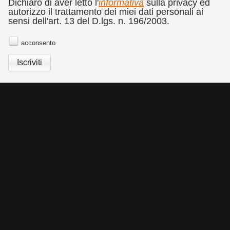
CATALOGO
RASSEGNA STAMPA
COMMEDIA DELL'ARTE
Dichiaro di aver letto l'
informativa
sulla privacy ed
autorizzo il trattamento dei miei dati personali ai
BANDO CONCORSO DI FOTOGRAFIA DOLORES
sensi dell'art. 13 del D.lgs. n. 196/2003.
PUTHOD
NEWSLETTER
acconsento
Cookies Policy