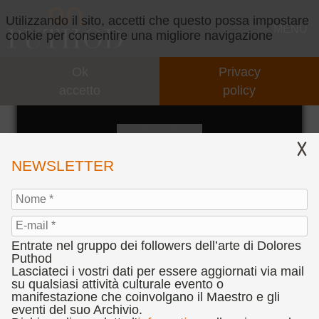
Utilizzando il sito, accetti che questo possa impostare
MENU
cookie per consentire una migliore navigazione
Ok
Privacy
GALLERY
accetto
policy
LA COMMEDIA UMANA
CONCEPT
IL CONCEPT
VIDEO
NEWSLETTER
INTERVENTI
EVENTI
COLLABORAZIONI
PARTNERS
Entrate nel gruppo dei followers dell’arte di Dolores
PRESENTAZIONI
CONCORSI
Puthod
Lasciateci i vostri dati per essere aggiornati via mail
"LA COMMEDIA UMANA", 1975
su qualsiasi attività culturale evento o
CENNI BIOGRAFICI
BANDO CONCORSO D’ARTE DOLORES PUTHOD
PRESS
manifestazione che coinvolgano il Maestro e gli
olio su tela, cm. 80 x 130
"L'ANIMA DEL SEGNO TEATRALE"
eventi del suo Archivio.