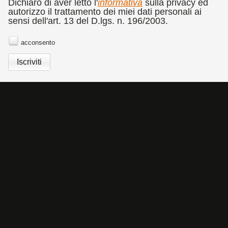
CATALOGO
RASSEGNA STAMPA
COMMEDIA DELL'ARTE
Dichiaro di aver letto l'
informativa
sulla privacy ed
autorizzo il trattamento dei miei dati personali ai
BANDO CONCORSO DI FOTOGRAFIA DOLORES
sensi dell'art. 13 del D.lgs. n. 196/2003.
PUTHOD
NEWSLETTER
acconsento
Cookies Policy