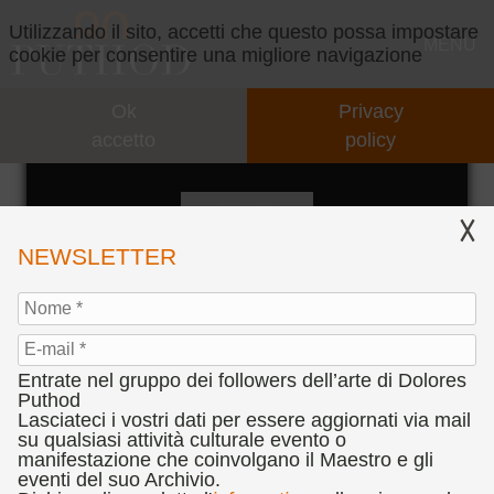
Utilizzando il sito, accetti che questo possa impostare
MENU
cookie per consentire una migliore navigazione
Ok
Privacy
GALLERY
accetto
policy
SIESTA - LOU LOU
CONCEPT
IL CONCEPT
VIDEO
NEWSLETTER
INTERVENTI
EVENTI
COLLABORAZIONI
PARTNERS
Entrate nel gruppo dei followers dell’arte di Dolores
PRESENTAZIONI
CONCORSI
Puthod
Lasciateci i vostri dati per essere aggiornati via mail
"SIESTA - LOU LOU", 1979
su qualsiasi attività culturale evento o
CENNI BIOGRAFICI
BANDO CONCORSO D’ARTE DOLORES PUTHOD
PRESS
manifestazione che coinvolgano il Maestro e gli
olio su tela, cm. 70 x 100
"L'ANIMA DEL SEGNO TEATRALE"
eventi del suo Archivio.