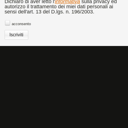
CATALOGO
RASSEGNA STAMPA
COMMEDIA DELL'ARTE
Dichiaro di aver letto l'
informativa
sulla privacy ed
autorizzo il trattamento dei miei dati personali ai
BANDO CONCORSO DI FOTOGRAFIA DOLORES
sensi dell'art. 13 del D.lgs. n. 196/2003.
PUTHOD
NEWSLETTER
acconsento
Cookies Policy