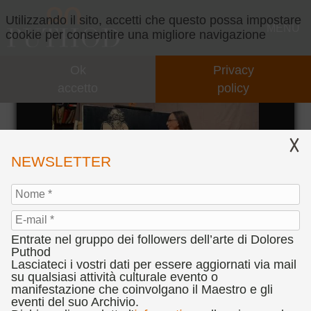
Utilizzando il sito, accetti che questo possa impostare
MENU
cookie per consentire una migliore navigazione
Ok
Privacy
GALLERY
accetto
policy
MARCHAND D`IDENTITÉ
CONCEPT
IL CONCEPT
VIDEO
NEWSLETTER
INTERVENTI
EVENTI
COLLABORAZIONI
PARTNERS
Entrate nel gruppo dei followers dell’arte di Dolores
PRESENTAZIONI
CONCORSI
Puthod
Lasciateci i vostri dati per essere aggiornati via mail
"MARCHAND D'IDENTITé", 2001
su qualsiasi attività culturale evento o
CENNI BIOGRAFICI
BANDO CONCORSO D’ARTE DOLORES PUTHOD
PRESS
manifestazione che coinvolgano il Maestro e gli
Olio su tela, cm. 120 x 120
"L'ANIMA DEL SEGNO TEATRALE"
eventi del suo Archivio.