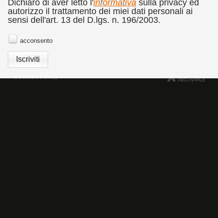
CATALOGO
RASSEGNA STAMPA
COMMEDIA DELL'ARTE
Dichiaro di aver letto l'
informativa
sulla privacy ed
autorizzo il trattamento dei miei dati personali ai
BANDO CONCORSO DI FOTOGRAFIA DOLORES
sensi dell'art. 13 del D.lgs. n. 196/2003.
PUTHOD
NEWSLETTER
acconsento
Cookies Policy