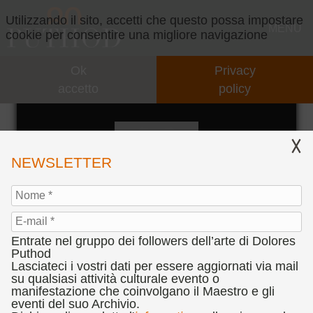
Utilizzando il sito, accetti che questo possa impostare
MENU
cookie per consentire una migliore navigazione
Ok
Privacy
GALLERY
accetto
policy
IERI E OGGI SUL FILO DELLA MEMORIA
CONCEPT
IL CONCEPT
VIDEO
NEWSLETTER
INTERVENTI
EVENTI
COLLABORAZIONI
PARTNERS
Entrate nel gruppo dei followers dell’arte di Dolores
PRESENTAZIONI
CONCORSI
Puthod
Lasciateci i vostri dati per essere aggiornati via mail
"IERI E OGGI SUL FILO DELLA MEMORIA",
su qualsiasi attività culturale evento o
CENNI BIOGRAFICI
BANDO CONCORSO D’ARTE DOLORES PUTHOD
PRESS
manifestazione che coinvolgano il Maestro e gli
2007
"L'ANIMA DEL SEGNO TEATRALE"
eventi del suo Archivio.
Olio su tela, cm. 100 x 120