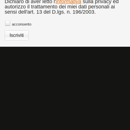
CATALOGO
RASSEGNA STAMPA
COMMEDIA DELL'ARTE
Dichiaro di aver letto l'
informativa
sulla privacy ed
autorizzo il trattamento dei miei dati personali ai
BANDO CONCORSO DI FOTOGRAFIA DOLORES
sensi dell'art. 13 del D.lgs. n. 196/2003.
PUTHOD
NEWSLETTER
acconsento
Cookies Policy