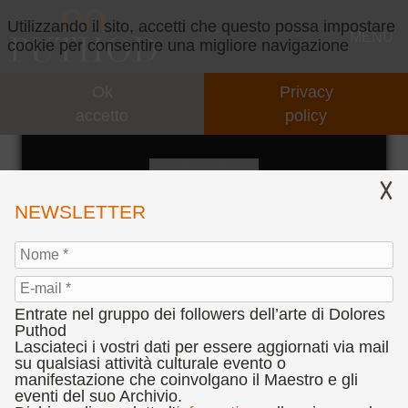
Utilizzando il sito, accetti che questo possa impostare
MENU
cookie per consentire una migliore navigazione
Ok
Privacy
GALLERY
accetto
policy
CHIERICHETTI
CONCEPT
IL CONCEPT
VIDEO
NEWSLETTER
INTERVENTI
EVENTI
COLLABORAZIONI
PARTNERS
Entrate nel gruppo dei followers dell’arte di Dolores
PRESENTAZIONI
CONCORSI
Puthod
Lasciateci i vostri dati per essere aggiornati via mail
"CHIERICHETTI", 2009
su qualsiasi attività culturale evento o
CENNI BIOGRAFICI
BANDO CONCORSO D’ARTE DOLORES PUTHOD
PRESS
manifestazione che coinvolgano il Maestro e gli
Acrilico, cm. 24 x 30
"L'ANIMA DEL SEGNO TEATRALE"
eventi del suo Archivio.